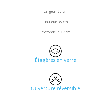
Largeur: 35 cm
Hauteur: 35 cm
Profondeur: 17 cm
Étagères en verre
Ouverture réversible