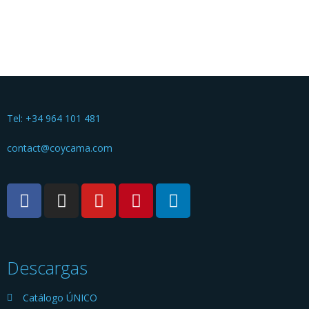
Tel: +34 964 101 481
contact@coycama.com
Descargas
Catálogo ÚNICO