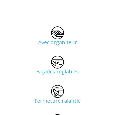
Avec organiteur
Façades reglables
Fermeture ralantie