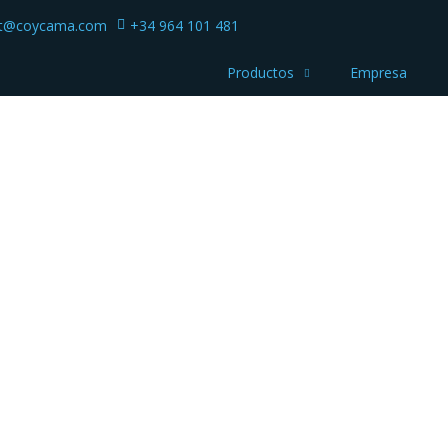
ct@coycama.com
+34 964 101 481
Productos
Empresa