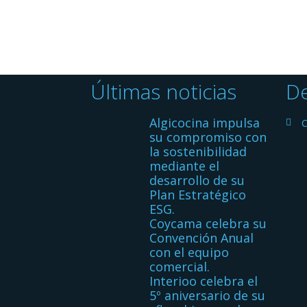
Últimas noticias
De
Algicocina impulsa
C
su compromiso con
la sostenibilidad
mediante el
desarrollo de su
Plan Estratégico
ESG.
Coycama celebra su
Convención Anual
con el equipo
comercial.
Interioo celebra el
5º aniversario de su