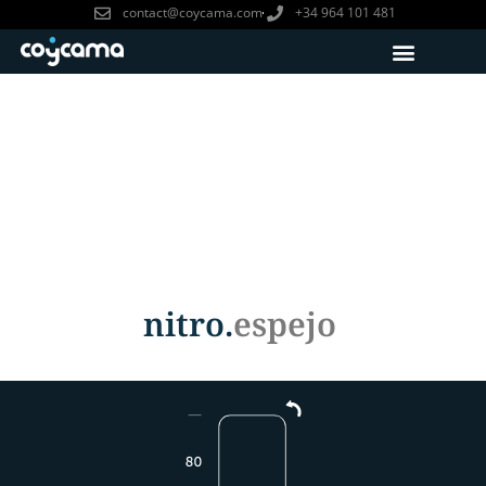
contact@coycama.com
+34 964 101 481
nitro.
espejo